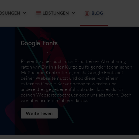
ÖSUNGEN
LEISTUNGEN
BLOG
Google Fonts
Präventiv aber auch nach Erhalt einer Abmahnung
raten wir Dir in aller Kürze zu folgender technischen
Maßnahme Kontrolliere, ob Du Google Fonts auf
deiner Webseite nutzt und ob diese von einem
externen Google Server bezogen werden und
ändere dies gegebenenfalls ab oder lass es durch
deinen Webseitenbetreuer oder uns abändern. Doch
wie überprüfe ich, ob ein daraus...
Weiterlesen